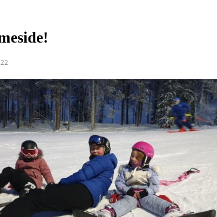
mmeside!
022