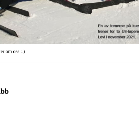
er om oss :-)
ubb