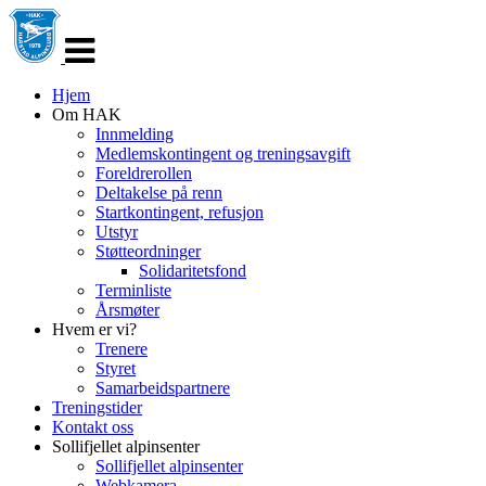
Veksle
navigasjon
Hjem
Om HAK
Innmelding
Medlemskontingent og treningsavgift
Foreldrerollen
Deltakelse på renn
Startkontingent, refusjon
Utstyr
Støtteordninger
Solidaritetsfond
Terminliste
Årsmøter
Hvem er vi?
Trenere
Styret
Samarbeidspartnere
Treningstider
Kontakt oss
Sollifjellet alpinsenter
Sollifjellet alpinsenter
Webkamera