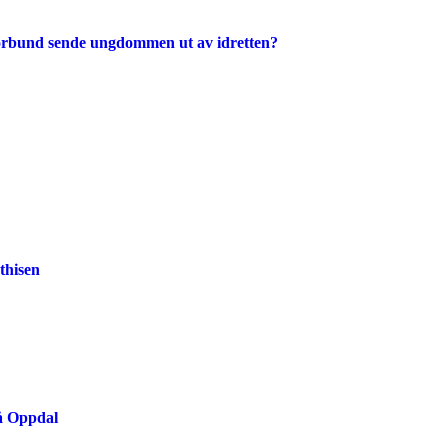
iforbund sende ungdommen ut av idretten?
thisen
på Oppdal