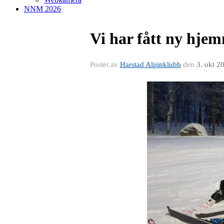
NNM 2026
Vi har fått ny hje
Postet av
Harstad Alpinklubb
den
3. okt 2