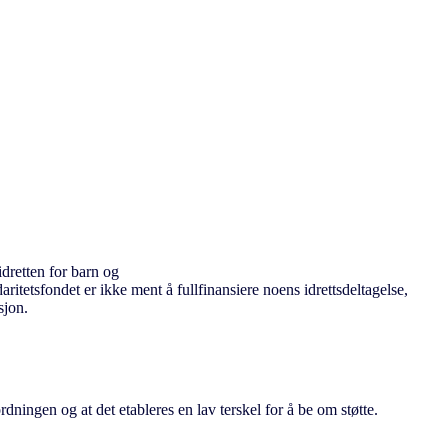
idretten for barn og
daritetsfondet er ikke ment å fullfinansiere noens idrettsdeltagelse,
sjon.
rdningen og at det etableres en lav terskel for å be om st
ø
tte.