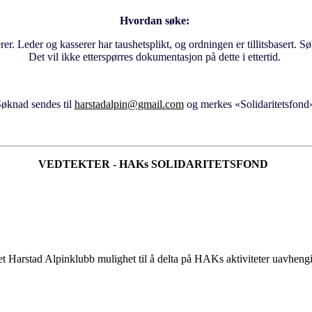
Hvordan søke:
r. Leder og kasserer har taushetsplikt, og ordningen er tillitsbasert. S
Det vil ikke etterspørres dokumentasjon på dette i ettertid.
øknad sendes til
harstadalpin@gmail.com
og merkes «Solidaritetsfond
VEDTEKTER - HAKs SOLIDARITETSFOND
ttet Harstad Alpinklubb mulighet til å delta på HAKs aktiviteter uavhe