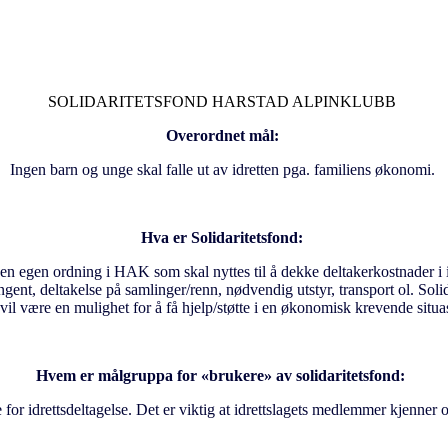
SOLIDARITETSFOND HARSTAD ALPINKLUBB
Overordnet m
å
l:
Ingen barn og unge skal falle ut av idretten pga. familiens
ø
konomi.
Hva er Solidaritetsfond:
 en egen ordning i HAK som skal nyttes til å dekke deltakerkostnader i 
gent, deltakelse på samlinger/renn, n
ø
dvendig utstyr, transport ol. Soli
vil v
æ
re en mulighet for å få hjelp/st
ø
tte i en
ø
konomisk krevende situa
Hvem er m
å
lgruppa for
«
brukere
»
av solidaritetsfond:
 for idrettsdeltagelse.
Det er viktig at idrettslagets medlemmer kjenner o