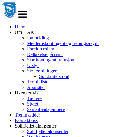
Veksle
navigasjon
Hjem
Om HAK
Innmelding
Medlemskontingent og treningsavgift
Foreldrerollen
Deltakelse på renn
Startkontingent, refusjon
Utstyr
Støtteordninger
Solidaritetsfond
Terminliste
Årsmøter
Hvem er vi?
Trenere
Styret
Samarbeidspartnere
Treningstider
Kontakt oss
Sollifjellet alpinsenter
Sollifjellet alpinsenter
Webkamera