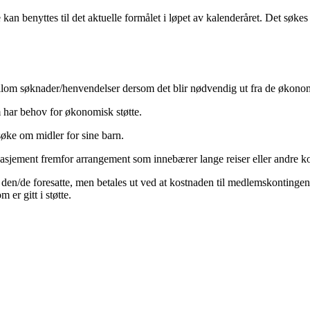
 kan benyttes til det aktuelle formålet i løpet av kalenderåret. Det søkes a
lom søknader/henvendelser dersom det blir nødvendig ut fra de økon
m har behov for økonomisk støtte.
 søke om midler for sine barn.
engasjement fremfor arrangement som innebærer lange reiser eller andre 
 den/de foresatte, men betales ut ved at kostnaden til medlemskontingent,
 er gitt i støtte.