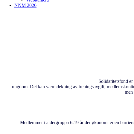
NNM 2026
Solidaritetsfond er
ungdom.
Det kan v
æ
re dekning av treningsavgift, medlemskontin
men 
Medlemmer i aldergruppa 6-19
å
r der
ø
konomi er en barriere