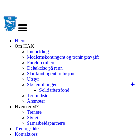
Veksle
navigasjon
Hjem
Om HAK
Innmelding
Medlemskontingent og treningsavgift
Foreldrerollen
Deltakelse på renn
Startkontingent, refusjon
Utstyr
Støtteordninger
Solidaritetsfond
Terminliste
Årsmøter
Hvem er vi?
Trenere
Styret
Samarbeidspartnere
Treningstider
Kontakt oss