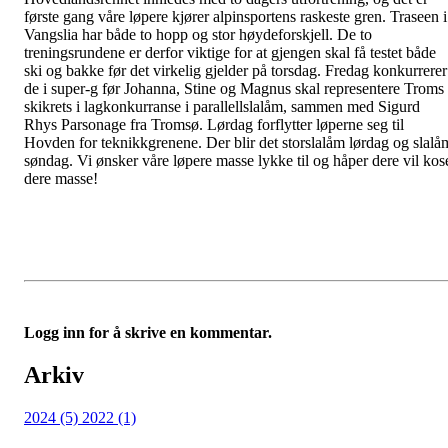
første gang våre løpere kjører alpinsportens raskeste gren. Traseen i
Vangslia har både to hopp og stor høydeforskjell. De to
treningsrundene er derfor viktige for at gjengen skal få testet både
ski og bakke før det virkelig gjelder på torsdag. Fredag konkurrerer
de i super-g før Johanna, Stine og Magnus skal representere Troms
skikrets i lagkonkurranse i parallellslalåm, sammen med Sigurd
Rhys Parsonage fra Tromsø. Lørdag forflytter løperne seg til
Hovden for teknikkgrenene. Der blir det storslalåm lørdag og slalå
søndag. Vi ønsker våre løpere masse lykke til og håper dere vil kos
dere masse!
Logg inn for å skrive en kommentar.
Arkiv
2024 (5)
2022 (1)