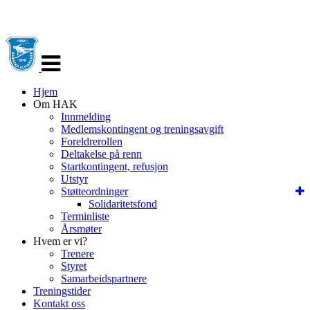
Veksle
navigasjon
Hjem
Om HAK
Innmelding
Medlemskontingent og treningsavgift
Foreldrerollen
Deltakelse på renn
Startkontingent, refusjon
Utstyr
Støtteordninger
Solidaritetsfond
Terminliste
Årsmøter
Hvem er vi?
Trenere
Styret
Samarbeidspartnere
Treningstider
Kontakt oss