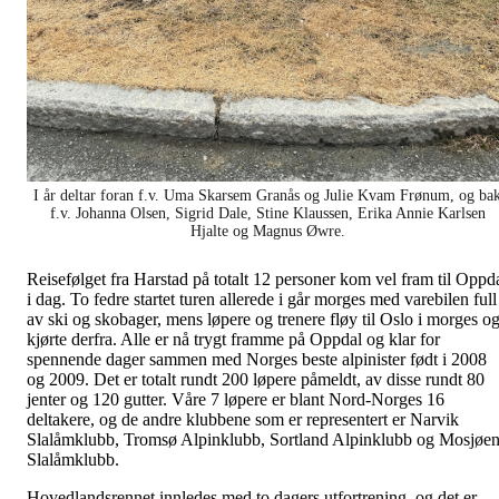
I år deltar foran f.v. Uma Skarsem Granås og Julie Kvam Frønum, og ba
f.v. Johanna Olsen, Sigrid Dale, Stine Klaussen, Erika Annie Karlsen
Hjalte og Magnus Øwre.
Reisefølget fra Harstad på totalt 12 personer kom vel fram til Oppd
i dag. To fedre startet turen allerede i går morges med varebilen full
av ski og skobager, mens løpere og trenere fløy til Oslo i morges o
kjørte derfra. Alle er nå trygt framme på Oppdal og klar for
spennende dager sammen med Norges beste alpinister født i 2008
og 2009. Det er totalt rundt 200 løpere påmeldt, av disse rundt 80
jenter og 120 gutter. Våre 7 løpere er blant Nord-Norges 16
deltakere, og de andre klubbene som er representert er Narvik
Slalåmklubb, Tromsø Alpinklubb, Sortland Alpinklubb og Mosjøe
Slalåmklubb.
Hovedlandsrennet innledes med to dagers utfortrening, og det er