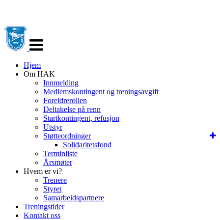
Veksle
navigasjon
Hjem
Om HAK
Innmelding
Medlemskontingent og treningsavgift
Foreldrerollen
Deltakelse på renn
Startkontingent, refusjon
Utstyr
Støtteordninger
Solidaritetsfond
Terminliste
Årsmøter
Hvem er vi?
Trenere
Styret
Samarbeidspartnere
Treningstider
Kontakt oss