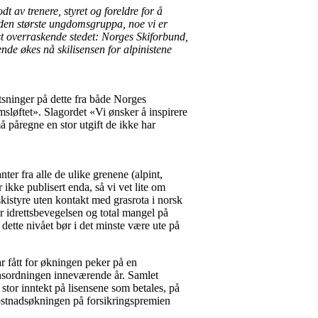
 av trenere, styret og foreldre for å
i den største ungdomsgruppa, noe vi er
est overraskende stedet: Norges Skiforbund,
ende økes nå skilisensen for alpinistene
sninger på dette fra både Norges
msløftet». Slagordet «Vi ønsker å inspirere
å påregne en stor utgift de ikke har
nter fra alle de ulike grenene (alpint,
 ikke publisert enda, så vi vet lite om
kistyre uten kontakt med grasrota i norsk
r idrettsbevegelsen og total mangel på
dette nivået bør i det minste være ute på
r fått for økningen peker på en
nsordningen inneværende år. Samlet
tor inntekt på lisensene som betales, på
ostnadsøkningen på forsikringspremien