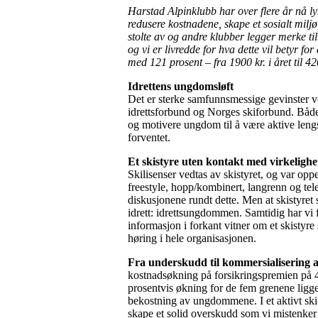
Harstad Alpinklubb har over flere år nå ly
redusere kostnadene, skape et sosialt milj
stolte av og andre klubber legger merke til
og vi er livredde for hva dette vil betyr f
med 121 prosent – fra 1900 kr. i året til 420
Idrettens ungdomsløft
Det er sterke samfunnsmessige gevinster v
idrettsforbund og Norges skiforbund. Både i
og motivere ungdom til å være aktive lengst
forventet.
Et skistyre uten kontakt med virkeligh
Skilisenser vedtas av skistyret, og var oppe 
freestyle, hopp/kombinert, langrenn og telem
diskusjonene rundt dette. Men at skistyre
idrett: idrettsungdommen. Samtidig har vi 
informasjon i forkant vitner om et skistyre
høring i hele organisasjonen.
Fra underskudd til kommersialisering
kostnadsøkning på forsikringspremien på 
prosentvis økning for de fem grenene ligge
bekostning av ungdommene. I et aktivt sk
skape et solid overskudd som vi mistenker g