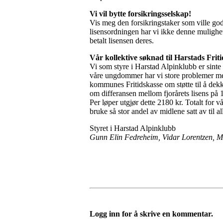
Vi vil bytte forsikringsselskap!
Vis meg den forsikringstaker som ville god
lisensordningen har vi ikke denne mulighet
betalt lisensen deres.
Vår kollektive søknad til Harstads Frit
Vi som styre i Harstad Alpinklubb er sinte
våre ungdommer har vi store problemer me
kommunes Fritidskasse om støtte til å dekke
om differansen mellom fjorårets lisens på 
Per løper utgjør dette 2180 kr. Totalt for 
bruke så stor andel av midlene satt av til a
Styret i Harstad Alpinklubb
Gunn Elin Fedreheim, Vidar Lorentzen, M
Logg inn for å skrive en kommentar.