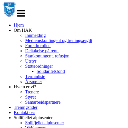
Veksle
navigasjon
Hjem
Om HAK
Innmelding
Medlemskontingent og treningsavgift
Foreldrerollen
Deltakelse på renn
Startkontingent, refusjon
Utstyr
Støtteordninger
Solidaritetsfond
Terminliste
Årsmøter
Hvem er vi?
Trenere
Styret
Samarbeidspartnere
Treningstider
Kontakt oss
Sollifjellet alpinsenter
Sollifjellet alpinsenter
Webkamera