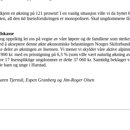
kjent en økning på 121 prosent! I en vanlig situasjon ville vi da byttet
en, all den tid lisensforsikringen er monopolisert. Skal ungdommene få d
idskasse
 og oppriktig lei oss på vegne av våre løpere og de familiene som ster
d å akseptere denne økte økonomiske belastningen Norges Skiforbund p
 deler av økningen av lisensen. Vi mener vi skylder våre aktive alpinist
1900 kr. med en prisstigning på 6,3 % (som ville vært naturlig økning a
våre 17 lisenspliktige ungdommer er dette 37 060 kr. Samtidig beklager v
lle barn og unge i Harstad.
aren Tjernsli, Espen Granberg og Jim-Roger Olsen