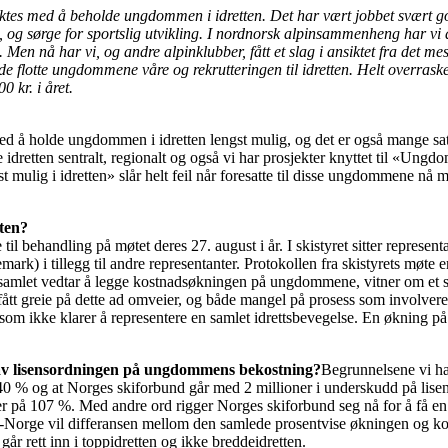
ktes med å beholde ungdommen i idretten. Det har vært jobbet svært godt
ø, og sørge for sportslig utvikling. I nordnorsk alpinsammenheng har v
. Men nå har vi, og andre alpinklubber, fått et slag i ansiktet fra det m
or de flotte ungdommene våre og rekrutteringen til idretten. Helt overrask
0 kr. i året.
ed å holde ungdommen i idretten lengst mulig, og det er også mange sat
dretten sentralt, regionalt og også vi har prosjekter knyttet til «Ungdo
 mulig i idretten» slår helt feil når foresatte til disse ungdommene nå m
eten?
til behandling på møtet deres 27. august i år. I skistyret sitter representa
ark) i tillegg til andre representanter. Protokollen fra skistyrets møte er
t samlet vedtar å legge kostnadsøkningen på ungdommene, vitner om et s
fått greie på dette ad omveier, og både mangel på prosess som involvere
 som ikke klarer å representere en samlet idrettsbevegelse. En økning på 
 av lisensordningen på ungdommens bekostning?
Begrunnelsene vi ha
40 % og at Norges skiforbund går med 2 millioner i underskudd på lise
r på 107 %. Med andre ord rigger Norges skiforbund seg nå for å få en s
i-Norge vil differansen mellom den samlede prosentvise økningen og k
år rett inn i toppidretten og ikke breddeidretten.