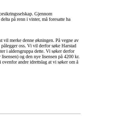
 forsikringsselskap. Gjennom
elta på renn i vinter, må foresatte ha
kest vil merke denne økningen. På vegne av
ålegger oss. Vi vil derfor søke Harstad
er i aldersgruppa dette. Vi søker derfor
v lisensen) og den nye lisensen på 4200 kr.
i ovenfor andre idrettslag at vi søker om å