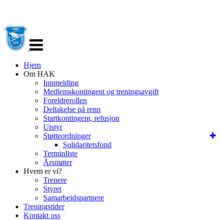
Veksle
navigasjon
Hjem
Om HAK
Innmelding
Medlemskontingent og treningsavgift
Foreldrerollen
Deltakelse på renn
Startkontingent, refusjon
Utstyr
Støtteordninger
Solidaritetsfond
Terminliste
Årsmøter
Hvem er vi?
Trenere
Styret
Samarbeidspartnere
Treningstider
Kontakt oss