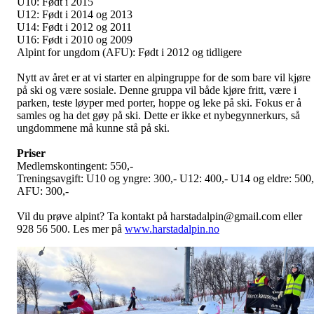
U10: Født i 2015
U12: Født i 2014 og 2013
U14: Født i 2012 og 2011
U16: Født i 2010 og 2009
Alpint for ungdom (AFU): Født i 2012 og tidligere
Nytt av året er at vi starter en alpingruppe for de som bare vil kjøre
på ski og være sosiale. Denne gruppa vil både kjøre fritt, være i
parken, teste løyper med porter, hoppe og leke på ski. Fokus er å
samles og ha det gøy på ski. Dette er ikke et nybegynnerkurs, så
ungdommene må kunne stå på ski.
Priser
Medlemskontingent: 550,-
Treningsavgift: U10 og yngre: 300,- U12: 400,- U14 og eldre: 500,
AFU: 300,-
Vil du prøve alpint? Ta kontakt på harstadalpin@gmail.com eller
928 56 500. Les mer på
www.harstadalpin.no