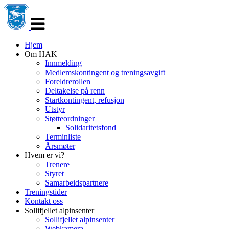
Veksle
navigasjon
Hjem
Om HAK
Innmelding
Medlemskontingent og treningsavgift
Foreldrerollen
Deltakelse på renn
Startkontingent, refusjon
Utstyr
Støtteordninger
Solidaritetsfond
Terminliste
Årsmøter
Hvem er vi?
Trenere
Styret
Samarbeidspartnere
Treningstider
Kontakt oss
Sollifjellet alpinsenter
Sollifjellet alpinsenter
Webkamera