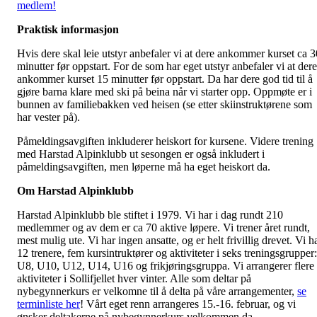
medlem!
Praktisk informasjon
Hvis dere skal leie utstyr anbefaler vi at dere ankommer kurset ca 3
minutter før oppstart. For de som har eget utstyr anbefaler vi at dere
ankommer kurset 15 minutter før oppstart. Da har dere god tid til å
gjøre barna klare med ski på beina når vi starter opp. Oppmøte er i
bunnen av familiebakken ved heisen (se etter skiinstruktørene som
har vester på).
Påmeldingsavgiften inkluderer heiskort for kursene. Videre trening
med Harstad Alpinklubb ut sesongen er også inkludert i
påmeldingsavgiften, men løperne må ha eget heiskort da.
Om Harstad Alpinklubb
Harstad Alpinklubb ble stiftet i 1979. Vi har i dag rundt 210
medlemmer og av dem er ca 70 aktive løpere. Vi trener året rundt,
mest mulig ute. Vi har ingen ansatte, og er helt frivillig drevet. Vi h
12 trenere, fem kursintruktører og aktiviteter i seks treningsgrupper:
U8, U10, U12, U14, U16 og frikjøringsgruppa. Vi arrangerer flere
aktiviteter i Sollifjellet hver vinter. Alle som deltar på
nybegynnerkurs er velkomne til å delta på våre arrangementer,
se
terminliste her
! Vårt eget renn arrangeres 15.-16. februar, og vi
ønsker deltakerne på nybegynnerkurs velkommen da.