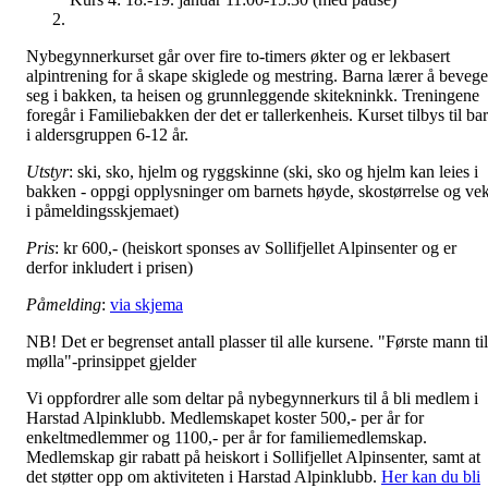
Nybegynnerkurset går over fire to-timers økter og er lekbasert
alpintrening for å skape skiglede og mestring. Barna lærer å bevege
seg i bakken, ta heisen og grunnleggende skitekninkk. Treningene
foregår i Familiebakken der det er tallerkenheis. Kurset tilbys til ba
i aldersgruppen 6-12 år.
Utstyr
: ski, sko, hjelm og ryggskinne (ski, sko og hjelm kan leies i
bakken - oppgi opplysninger om barnets høyde, skostørrelse og vek
i påmeldingsskjemaet)
Pris
: kr 600,- (heiskort sponses av Sollifjellet Alpinsenter og er
derfor inkludert i prisen)
Påmelding
:
via skjema
NB! Det er begrenset antall plasser til alle kursene. "Første mann til
mølla"-prinsippet gjelder
Vi oppfordrer alle som deltar på nybegynnerkurs til å bli medlem i
Harstad Alpinklubb. Medlemskapet koster 500,- per år for
enkeltmedlemmer og 1100,- per år for familiemedlemskap.
Medlemskap gir rabatt på heiskort i Sollifjellet Alpinsenter, samt at
det støtter opp om aktiviteten i Harstad Alpinklubb.
Her kan du bli