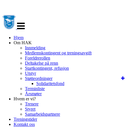
Veksle
navigasjon
Hjem
Om HAK
Innmelding
Medlemskontingent og treningsavgift
Foreldrerollen
Deltakelse på renn
Startkontingent, refusjon
Utstyr
Støtteordninger
Solidaritetsfond
Terminliste
Årsmøter
Hvem er vi?
Trenere
Styret
Samarbeidspartnere
Treningstider
Kontakt oss