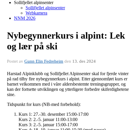
Sollifjellet alpinsenter
Sollifjellet alpinsenter
Webkamera
NNM 2026
Nybegynnerkurs i alpint: Lek
og lær på ski
Postet av
Gunn Elin Fedreheim
den
13. des 2024
Harstad Alpinklubb og Sollifjellet Alpinsenter skal for fjerde vinter
på rad tilby fire nybegynnerkurs i alpint. Etter gjennomført kurs er
barnet velkommen med i våre aldersbestemte treningsgrupper, og
kan der fortsette utviklingen og ytterligere forbedre skiferdighetene
sine.
Tidspunkt for kurs (NB-med forbehold):
Kurs 1: 27.-30. desember 15:00-17:00
Kurs 2: 2.-5. januar 11:00-13:00
Kurs 3: 2.-5. januar 15:00-17:00
Kurs 4: 18.-19. januar 11:00-15:30 (med pause)