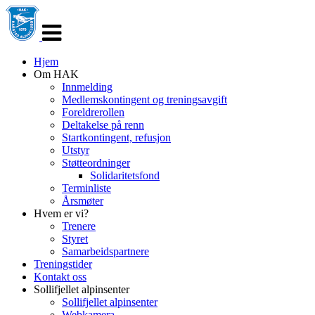
Veksle
navigasjon
Hjem
Om HAK
Innmelding
Medlemskontingent og treningsavgift
Foreldrerollen
Deltakelse på renn
Startkontingent, refusjon
Utstyr
Støtteordninger
Solidaritetsfond
Terminliste
Årsmøter
Hvem er vi?
Trenere
Styret
Samarbeidspartnere
Treningstider
Kontakt oss
Sollifjellet alpinsenter
Sollifjellet alpinsenter
Webkamera