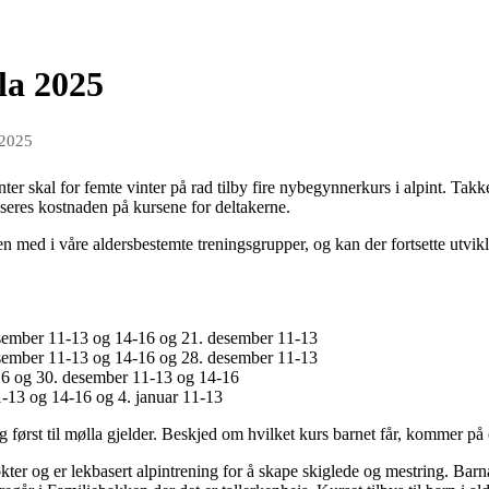
la 2025
 2025
ter skal for femte vinter på rad tilby fire nybegynnerkurs i alpint. Takk
duseres kostnaden på kursene for deltakerne.
 med i våre aldersbestemte treningsgrupper, og kan der fortsette utvikl
esember 11-13 og 14-16 og 21. desember 11-13
esember 11-13 og 14-16 og 28. desember 11-13
16 og 30. desember 11-13 og 14-16
11-13 og 14-16 og 4. januar 11-13
først til mølla gjelder. Beskjed om hvilket kurs barnet får, kommer på
kter og er lekbasert alpintrening for å skape skiglede og mestring. Barn