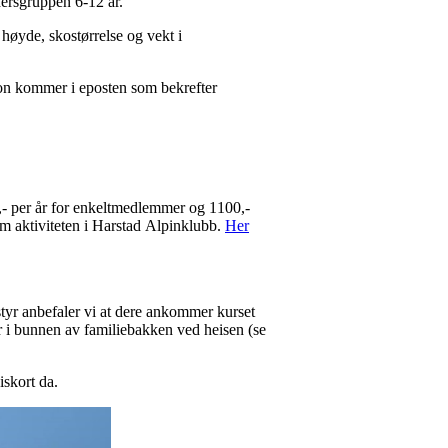
dersgruppen 6-12 år.
 høyde, skostørrelse og vekt i
sjon kommer i eposten som bekrefter
,- per år for enkeltmedlemmer og 1100,-
 om aktiviteten i Harstad Alpinklubb.
Her
styr anbefaler vi at dere ankommer kurset
er i bunnen av familiebakken ved heisen (se
iskort da.