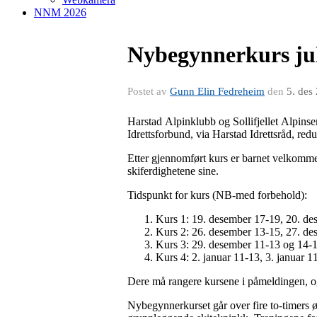
NNM 2026
Nybegynnerkurs ju
Postet av
Gunn Elin Fedreheim
den
5. des
Harstad Alpinklubb og Sollifjellet Alpinsen
Idrettsforbund, via Harstad Idrettsråd, re
Etter gjennomført kurs er barnet velkommen
skiferdighetene sine.
Tidspunkt for kurs (NB-med forbehold):
Kurs 1: 19. desember 17-19, 20. d
Kurs 2: 26. desember 13-15, 27. d
Kurs 3: 29. desember 11-13 og 14-
Kurs 4: 2. januar 11-13, 3. januar 
Dere må rangere kursene i påmeldingen, og 
Nybegynnerkurset går over fire to-timers ø