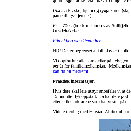
grunnleggende skitekninkk. Treningene foreg
Utstyr
: ski, sko, hjelm og ryggskinne (ski,
påmeldingsskjemaet)
Pris
: 700,- (heiskort sponses av Sollifjel
kursdeltakelse.
Påmelding via skjema her.
NB! Det er begrenset antall plasser til alle
Vi oppfordrer alle som deltar på nybegynn
per år for familiemedlemskap. Medlemskap gi
kan du bli medlem!
Praktisk informasjon
Hvis dere skal leie utstyr anbefaler vi at 
15 minutter før oppstart. Da har dere god t
etter skiinstruktørene som har vester på).
Videre trening med Harstad Alpinklubb ut 