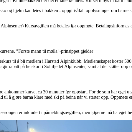
år i Familiebakken der det er tallerkenheis. Kurset tilbys til barn i al
 sko og hjelm kan leies i bakken - oppgi isåfall opplysninger om barnets
let Alpinsenter) Kursavgiften må betales før oppmøte. Betalingsinforma
 kursene. "Første mann til mølla"-prinsippet gjelder
erkurs til å bli medlem i Harstad Alpinklubb. Medlemskapet koster 500
r rabatt på heiskort i Sollifjellet Alpinsenter, samt at det støtter opp
dere ankommer kurset ca 30 minutter før oppstart. For de som har eget ut
id til å gjøre barna klare med ski på beina når vi starter opp. Oppmøte 
sesongen er inkludert i påmeldingsavgiften, men løperne må ha eget he