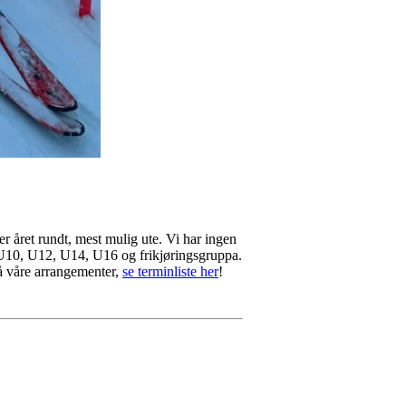
r året rundt, mest mulig ute. Vi har ingen
U8, U10, U12, U14, U16 og frikjøringsgruppa.
 på våre arrangementer,
se terminliste her
!