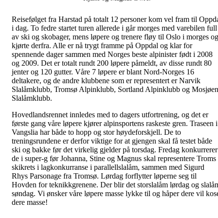
Reisefølget fra Harstad på totalt 12 personer kom vel fram til Oppd
i dag. To fedre startet turen allerede i går morges med varebilen full
av ski og skobager, mens løpere og trenere fløy til Oslo i morges o
kjørte derfra. Alle er nå trygt framme på Oppdal og klar for
spennende dager sammen med Norges beste alpinister født i 2008
og 2009. Det er totalt rundt 200 løpere påmeldt, av disse rundt 80
jenter og 120 gutter. Våre 7 løpere er blant Nord-Norges 16
deltakere, og de andre klubbene som er representert er Narvik
Slalåmklubb, Tromsø Alpinklubb, Sortland Alpinklubb og Mosjøe
Slalåmklubb.
Hovedlandsrennet innledes med to dagers utfortrening, og det er
første gang våre løpere kjører alpinsportens raskeste gren. Traseen i
Vangslia har både to hopp og stor høydeforskjell. De to
treningsrundene er derfor viktige for at gjengen skal få testet både
ski og bakke før det virkelig gjelder på torsdag. Fredag konkurrerer
de i super-g før Johanna, Stine og Magnus skal representere Troms
skikrets i lagkonkurranse i parallellslalåm, sammen med Sigurd
Rhys Parsonage fra Tromsø. Lørdag forflytter løperne seg til
Hovden for teknikkgrenene. Der blir det storslalåm lørdag og slalå
søndag. Vi ønsker våre løpere masse lykke til og håper dere vil kos
dere masse!