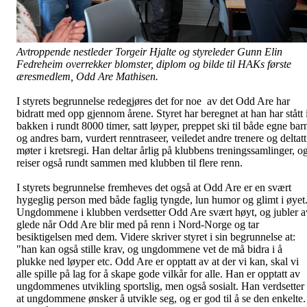
Avtroppende nestleder Torgeir Hjalte og styreleder Gunn Elin
Fedreheim overrekker blomster, diplom og bilde til HAKs første
æresmedlem, Odd Are Mathisen.
I styrets begrunnelse redegjøres det for noe av det Odd Are har
bidratt med opp gjennom årene. Styret har beregnet at han har stått 
bakken i rundt 8000 timer, satt løyper, preppet ski til både egne bar
og andres barn, vurdert renntraseer, veiledet andre trenere og deltatt
møter i kretsregi. Han deltar årlig på klubbens treningssamlinger, o
reiser også rundt sammen med klubben til flere renn.
I styrets begrunnelse fremheves det også at Odd Are er en svært
hygeglig person med både faglig tyngde, lun humor og glimt i øyet
Ungdommene i klubben verdsetter Odd Are svært høyt, og jubler a
glede når Odd Are blir med på renn i Nord-Norge og tar
besiktigelsen med dem. Videre skriver styret i sin begrunnelse at:
"han kan også stille krav, og ungdommene vet de må bidra i å
plukke ned løyper etc. Odd Are er opptatt av at der vi kan, skal vi
alle spille på lag for å skape gode vilkår for alle. Han er opptatt av
ungdommenes utvikling sportslig, men også sosialt. Han verdsetter
at ungdommene ønsker å utvikle seg, og er god til å se den enkelte.