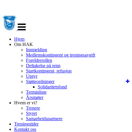
Veksle
navigasjon
Hjem
Om HAK
Innmelding
Medlemskontingent og treningsavgift
Foreldrerollen
Deltakelse på renn
Startkontingent, refusjon
Utstyr
Støtteordninger
Solidaritetsfond
Terminliste
Årsmøter
Hvem er vi?
Trenere
Styret
Samarbeidspartnere
Treningstider
Kontakt oss