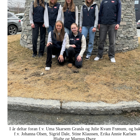
I år deltar foran f.v. Uma Skarsem Granås og Julie Kvam Frønum, og ba
f.v. Johanna Olsen, Sigrid Dale, Stine Klaussen, Erika Annie Karlsen
Hjalte og Magnus Øwre.